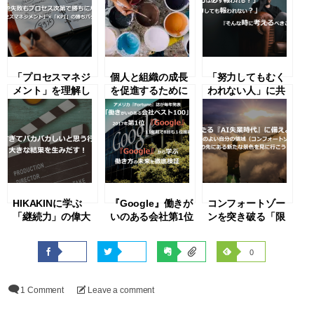
「プロセスマネジ
個人と組織の成長
「努力してもむく
メント」を理解し
を促進するために
われない人」に共
て「KPI 成長曲
必要な「ポジティ
通する考え方。報
線」を最大化させ
ブ心理学」の考え
われない理由と
るには！？
方と実践方
は？
HIKAKINに学ぶ
『Google』働きが
コンフォートゾー
「継続力」の偉大
いのある会社第1位
ンを突き破る「限
さ！全く違うレベ
から学ぶ！社員と
界的練習」の力と
ルの成功を実現で
企業の理想的な関
は？
0
きる時代
係とは？
1 Comment
Leave a comment