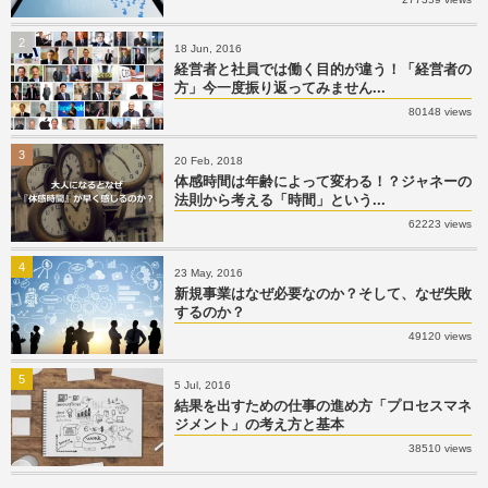
2
18 Jun, 2016
経営者と社員では働く目的が違う！「経営者の
方」今一度振り返ってみません...
80148 views
3
20 Feb, 2018
体感時間は年齢によって変わる！？ジャネーの
法則から考える「時間」という...
62223 views
4
23 May, 2016
新規事業はなぜ必要なのか？そして、なぜ失敗
するのか？
49120 views
5
5 Jul, 2016
結果を出すための仕事の進め方「プロセスマネ
ジメント」の考え方と基本
38510 views