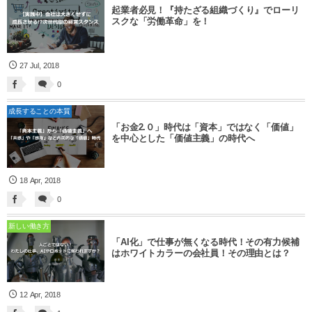
起業者必見！『持たざる組織づくり』でローリ
スクな「労働革命」を！
27
Jul
,
2018
0
成長することの本質
「お金2.０」時代は「資本」ではなく「価値」
を中心とした「価値主義」の時代へ
18
Apr
,
2018
0
新しい働き方
「AI化」で仕事が無くなる時代！その有力候補
はホワイトカラーの会社員！その理由とは？
12
Apr
,
2018