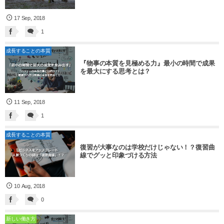
17
Sep
,
2018
1
成長することの本質
『物事の本質を見極める力』最小の時間で成果
を最大にする思考とは？
11
Sep
,
2018
1
成長することの本質
復習が大事なのは学校だけじゃない！？復習曲
線でグッと印象づける方法
10
Aug
,
2018
0
新しい働き方