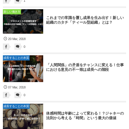
1
新しい働き方
これまでの常識を覆し成果を生み出す！新しい
組織のカタチ「ティール型組織」とは？
20
Mar
,
2018
0
成長することの本質
「人間関係」の矛盾をチャンスに変える！仕事
における意見の不一致は成長への階段
07
Mar
,
2018
0
成長することの本質
体感時間は年齢によって変わる！？ジャネーの
法則から考える「時間」という最大の価値