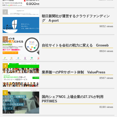
2
朝日新聞社が運営するクラウドファンディン
グ A-port
9652 views
3
自社サイトを会社の戦力に変える Groweb
8824 views
4
業界随一のPRサポート体制 ValuePress
8567 views
5
国内シェアNO1 上場企業の27.1%が利用
PRTIMES
8190 views