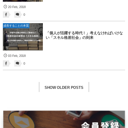
20
Feb
,
2018
0
成長することの本質
「個人が活躍する時代！」考えなければいけな
い「スキル格差社会」の到来
03
Feb
,
2018
0
SHOW OLDER POSTS
HOME
学ぶ
ブログ・コラム
マインドセット