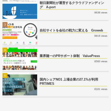
朝日新聞社が運営するクラウドファンディン
グ A-port
9638 views
3
自社サイトを会社の戦力に変える Groweb
8816 views
4
業界随一のPRサポート体制 ValuePress
8560 views
5
国内シェアNO1 上場企業の27.1%が利用
PRTIMES
8181 views