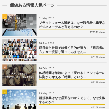
価値ある情報人気ページ
1
31 May, 2016
プラットフォーム戦略は、なぜ現代最も重要な
ビジネスモデルと言えるのか？
277341 views
2
18 Jun, 2016
経営者と社員では働く目的が違う！「経営者の
方」今一度振り返ってみません...
80138 views
3
20 Feb, 2018
体感時間は年齢によって変わる！？ジャネーの
法則から考える「時間」という...
62198 views
4
23 May, 2016
新規事業はなぜ必要なのか？そして、なぜ失敗
するのか？
49108 views