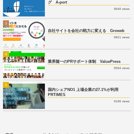
グ A-port
9646 views
3
自社サイトを会社の戦力に変える Groweb
8821 views
4
業界随一のPRサポート体制 ValuePress
8564 views
5
国内シェアNO1 上場企業の27.1%が利用
PRTIMES
8186 views