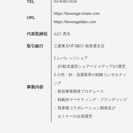
TEL
03-4595-0156
https://leverage-share.com
URL
https://leveragelabo.com
代表取締役
山口 貴光
取引銀行
三菱東京UFJ銀行 銀座通支店
1.レバレッジシェア
(行動支援型シェアードメディア)の運営
2.小売・卸・流通業界の戦略コンサルティ
ング
事業内容
・新規事業開発プロデュース
・戦略的マーケティング・ブランディング
・異業種コラボレーション開発及び
セミナーの企画運営