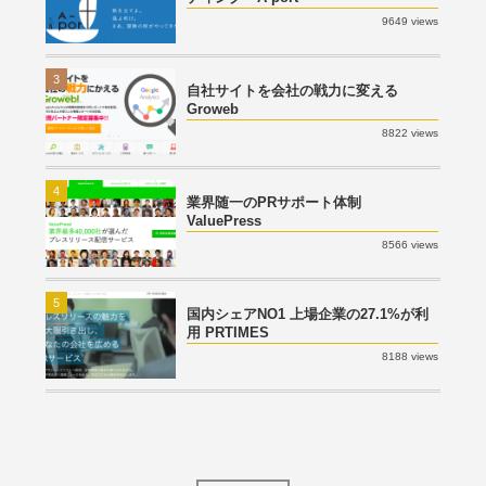
9649 views
3
自社サイトを会社の戦力に変える
Groweb
8822 views
4
業界随一のPRサポート体制
ValuePress
8566 views
5
国内シェアNO1 上場企業の27.1%が利
用 PRTIMES
8188 views