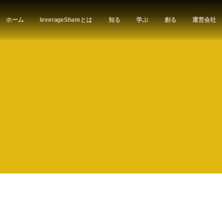
ホーム
leverageShareとは
知る
学ぶ
創る
運営会社