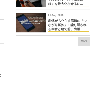
線」を最大化させるに...
21 Aug, 2018
SNSがもたらす話題の「つ
ながり孤独」！繰り返され
る本音と建て前、情報...
More
く