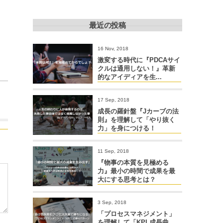
最近の投稿
16 Nov, 2018
激変する時代に『PDCAサイ
クルは通用しない！』革新
的なアイディアを生...
17 Sep, 2018
成長の羅針盤『Jカーブの法
則』を理解して「やり抜く
力」を身につける！
11 Sep, 2018
『物事の本質を見極める
力』最小の時間で成果を最
大にする思考とは？
3 Sep, 2018
「プロセスマネジメント」
を理解して「KPI 成長曲