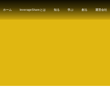
ホーム
leverageShareとは
知る
学ぶ
創る
運営会社