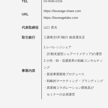
TEL
03-4595-0156
https://leverage-share.com
URL
https://leveragelabo.com
代表取締役
山口 貴光
取引銀行
三菱東京UFJ銀行 銀座通支店
1.レバレッジシェア
(行動支援型シェアードメディア)の運営
2.小売・卸・流通業界の戦略コンサルティ
ング
事業内容
・新規事業開発プロデュース
・戦略的マーケティング・ブランディング
・異業種コラボレーション開発及び
セミナーの企画運営