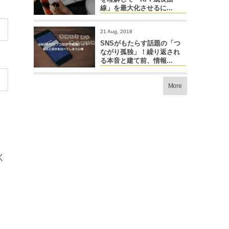
線」を最大化させるに...
21 Aug, 2018
SNSがもたらす話題の「つ
ながり孤独」！繰り返され
る本音と建て前、情報...
More
く