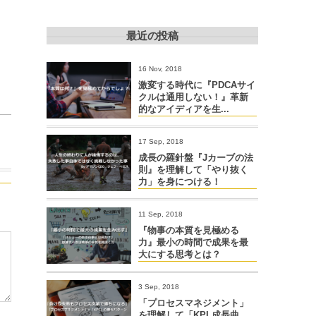
最近の投稿
16 Nov, 2018
激変する時代に『PDCAサイ
クルは通用しない！』革新
的なアイディアを生...
17 Sep, 2018
成長の羅針盤『Jカーブの法
則』を理解して「やり抜く
力」を身につける！
11 Sep, 2018
『物事の本質を見極める
力』最小の時間で成果を最
大にする思考とは？
3 Sep, 2018
「プロセスマネジメント」
を理解して「KPI 成長曲