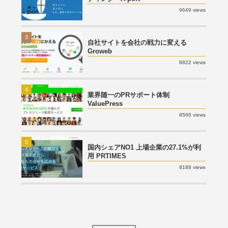
9649 views
3
自社サイトを会社の戦力に変える
Groweb
8822 views
4
業界随一のPRサポート体制
ValuePress
8566 views
5
国内シェアNO1 上場企業の27.1%が利
用 PRTIMES
8188 views