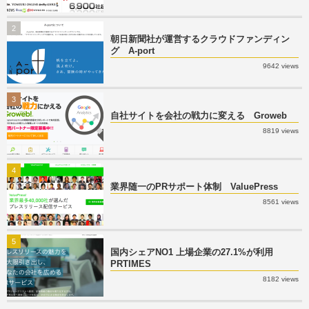
2
朝日新聞社が運営するクラウドファンディン
グ A-port
9642 views
3
自社サイトを会社の戦力に変える Groweb
8819 views
4
業界随一のPRサポート体制 ValuePress
8561 views
5
国内シェアNO1 上場企業の27.1%が利用
PRTIMES
8182 views