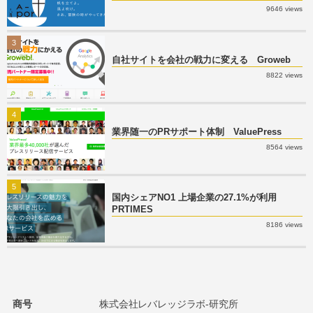
9646 views
3
自社サイトを会社の戦力に変える Groweb
8822 views
4
業界随一のPRサポート体制 ValuePress
8564 views
5
国内シェアNO1 上場企業の27.1%が利用
PRTIMES
8186 views
商号
株式会社レバレッジラボ-研究所