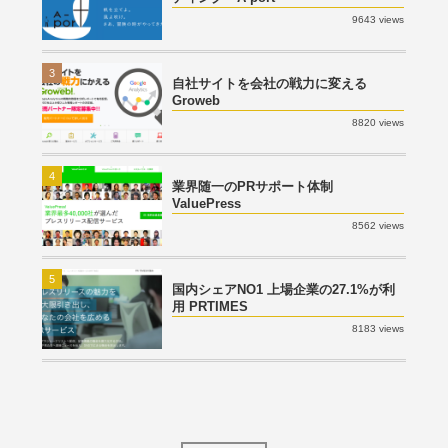
9643 views
3
自社サイトを会社の戦力に変える
Groweb
8820 views
4
業界随一のPRサポート体制
ValuePress
8562 views
5
国内シェアNO1 上場企業の27.1%が利
用 PRTIMES
8183 views