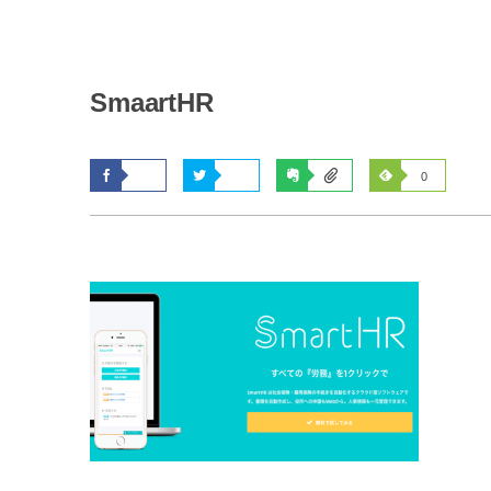
SmaartHR
0