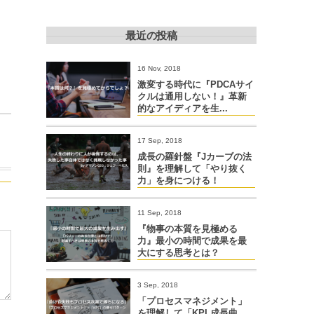
最近の投稿
16 Nov, 2018
激変する時代に『PDCAサイ
クルは通用しない！』革新
的なアイディアを生...
17 Sep, 2018
成長の羅針盤『Jカーブの法
則』を理解して「やり抜く
力」を身につける！
11 Sep, 2018
『物事の本質を見極める
力』最小の時間で成果を最
大にする思考とは？
3 Sep, 2018
「プロセスマネジメント」
を理解して「KPI 成長曲