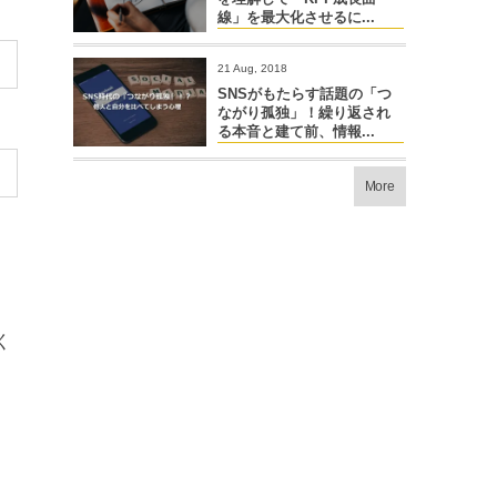
線」を最大化させるに...
21 Aug, 2018
SNSがもたらす話題の「つ
ながり孤独」！繰り返され
る本音と建て前、情報...
More
く