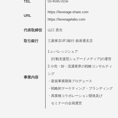
TEL
03-4595-0156
https://leverage-share.com
URL
https://leveragelabo.com
代表取締役
山口 貴光
取引銀行
三菱東京UFJ銀行 銀座通支店
1.レバレッジシェア
(行動支援型シェアードメディア)の運営
2.小売・卸・流通業界の戦略コンサルティ
ング
事業内容
・新規事業開発プロデュース
・戦略的マーケティング・ブランディング
・異業種コラボレーション開発及び
セミナーの企画運営