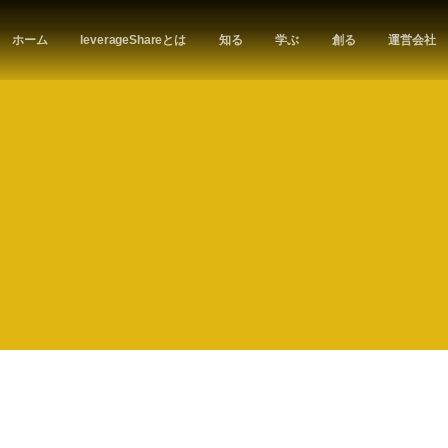
ホーム
leverageShareとは
知る
学ぶ
創る
運営会社