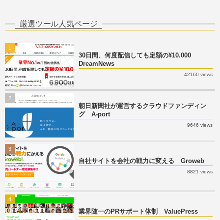
厳選ツール人気ページ
1
30日間、何度配信しても定額の¥10.000
DreamNews
42160 views
2
朝日新聞社が運営するクラウドファンディン
グ A-port
9646 views
3
自社サイトを会社の戦力に変える Groweb
8821 views
4
業界随一のPRサポート体制 ValuePress