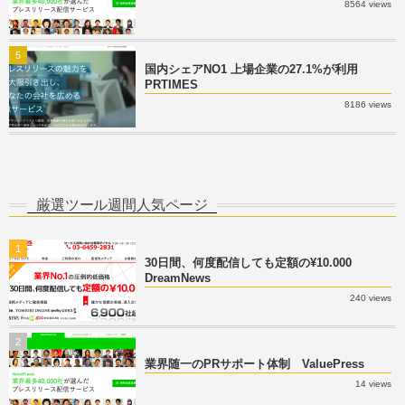
8564 views
5
国内シェアNO1 上場企業の27.1%が利用
PRTIMES
8186 views
厳選ツール週間人気ページ
1
30日間、何度配信しても定額の¥10.000
DreamNews
240 views
2
業界随一のPRサポート体制 ValuePress
14 views