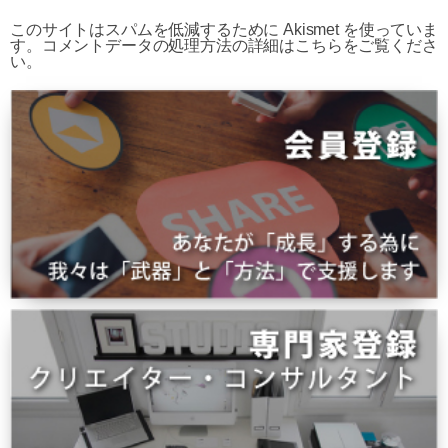
このサイトはスパムを低減するために Akismet を使っていま
す。
コメントデータの処理方法の詳細はこちらをご覧くださ
い
。
HOME
知る
課題
サイト制作・開発・構築について
ブラン