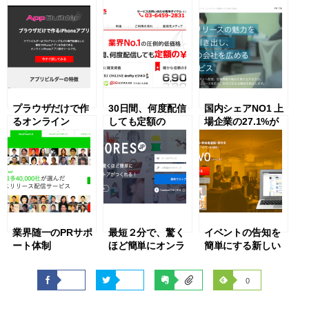
プラウザだけで作
30日間、何度配信
国内シェアNO1 上
るオンライン
しても定額の
場企業の27.1%が
Iphoneアプリ制作
¥10.000
利用 PRTIMES
ツール
DreamNews
AppBuilder
業界随一のPRサポ
最短２分で、驚く
イベントの告知を
ート体制
ほど簡単にオンラ
簡単にする新しい
ValuePress
インストアがつく
「イベントSNS
れる！ STORES.jp
」 everevo
0